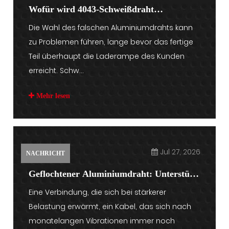
Wofür wird 4043-Schweißdraht
Die Wahl des falschen Aluminiumdrahts kann
verwendet?
zu Problemen führen, lange bevor das fertige
Teil überhaupt die Laderampe des Kunden
erreicht. Schw...
Mehr lesen
Jul 27, 2026
NACHRICHT
Geflochtener Aluminiumdraht: Unterstützt
Eine Verbindung, die sich bei stärkerer
stab...
Belastung erwärmt, ein Kabel, das sich nach
monatelangen Vibrationen immer noch