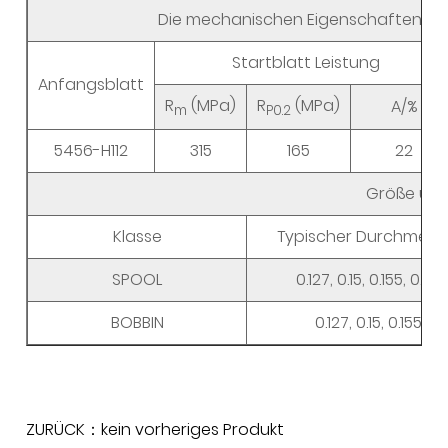
Die mechanischen Eigenschaften ei
Startblatt Leistung
Anfangsblatt
R
(MPa)
R
(MPa)
A/%
m
P0.2
5456-H112
315
165
22
Größe und
Klasse
Typischer Durchmes
SPOOL
0.127, 0.15, 0.155, 0.16,
BOBBIN
0.127, 0.15, 0.155, 0.
ZURÜCK：kein vorheriges Produkt