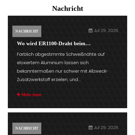
Nachricht
Jul 29, 2026
NACHRICHT
Wo wird ER1100-Draht beim
Farblich abgestimmte Schweißnähte auf
Aluminiumschweißen ...
eloxiertem Aluminium lassen sich
bekanntermaßen nur schwer mit Allzweck-
Zusatzwerkstoff erzielen, und...
Mehr lesen
Jul 29, 2026
NACHRICHT