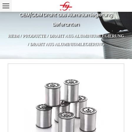
OEM/ODM Draht aus Aluminiumlegierung
Lieferanten
HEIM
/
PRODUKTE
/
DRAHT AUS ALUMINIUMLEGIERUNG
/
DRAHT AUS ALUMINIUMLEGIERUNG