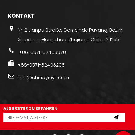
KONTAKT
Nr. 2 Jianpu Straße, Gemeinde Puyang, Bezirk
Xiaoshan, Hangzhou, Zhejiang, China 311255
+86-0571-82403878
+86-0571-82403208
rich@chinayinyu.com
ALS ERSTER ZU ERFAHREN