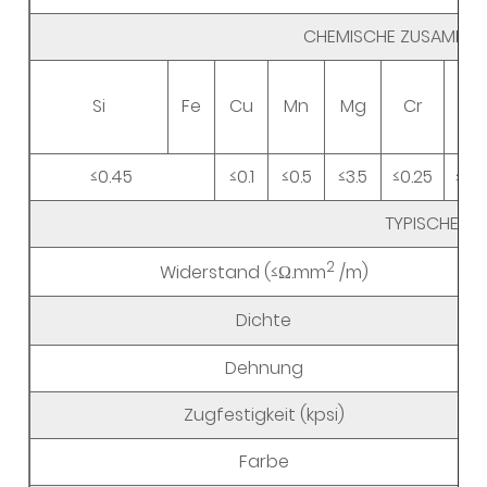
CHEMISCHE ZUSAMME
Si
Fe
Cu
Mn
Mg
Cr
Zn
≤0.45
≤0.1
≤0.5
≤3.5
≤0.25
≤0.2
TYPISCHE M
2
Widerstand (≤Ω.mm
/m)
Dichte
Dehnung
Zugfestigkeit (kpsi)
Farbe