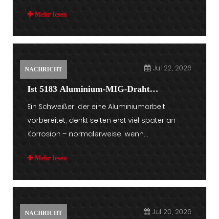
Mehr lesen
Jul 22, 2026
NACHRICHT
Ist 5183 Aluminium-MIG-Draht
Ein Schweißer, der eine Aluminiumarbeit
korrosionsbeständig?
vorbereitet, denkt selten erst viel später an
Korrosion – normalerweise, wenn...
Mehr lesen
Jul 20, 2026
NACHRICHT