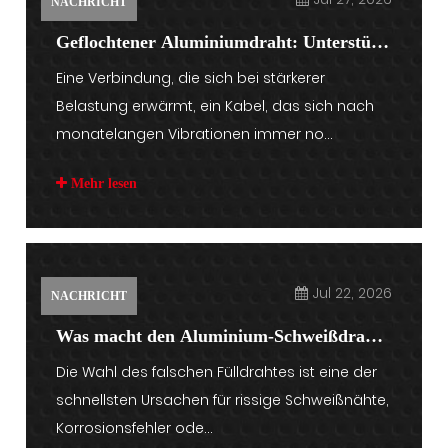
NACHRICHT
Geflochtener Aluminiumdraht: Unterstützt
Eine Verbindung, die sich bei stärkerer
stabile elektrische Verbindungen
Belastung erwärmt, ein Kabel, das sich nach
monatelangen Vibrationen immer no...
Mehr lesen
Jul 22, 2026
NACHRICHT
Was macht den Aluminium-Schweißdraht
Die Wahl des falschen Fülldrahtes ist eine der
ER5556 zu einer zuverlässigen Wahl für
schnellsten Ursachen für rissige Schweißnähte,
hochwertige Schweißanwendungen?
Korrosionsfehler ode...