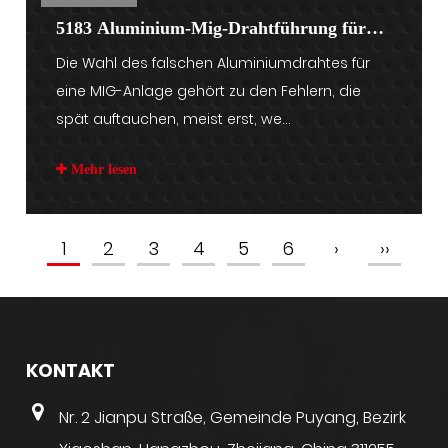
5183 Aluminium-Mig-Drahtführung für
Die Wahl des falschen Aluminiumdrahtes für
MIG-Schweißkäufer
eine MIG-Anlage gehört zu den Fehlern, die
spät auftauchen, meist erst, we...
Mehr lesen
1
2
3
4
5
6
›
››
KONTAKT
Nr. 2 Jianpu Straße, Gemeinde Puyang, Bezirk