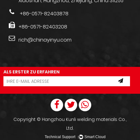
Xiaoshan, Hangzhou, Zhejiang, China 311255
+86-0571-82403878
+86-0571-82403208
rich@chinayinyu.com
ALS ERSTER ZU ERFAHREN
Copyright ©
Hangzhou Kunli welding materials Co.,
Ltd.
Technical Support ：
Smart Cloud