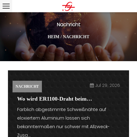
Nachricht
HEIM
/
NACHRICHT
Jul 29, 2026
NACHRICHT
Wo wird ER1100-Draht beim
Farblich abgestimmte Schweißnähte auf
Aluminiumschweißen und in industriellen
eloxiertem Aluminium lassen sich
Anwendungen verwendet?
bekanntermaßen nur schwer mit Allzweck-
Zusa...